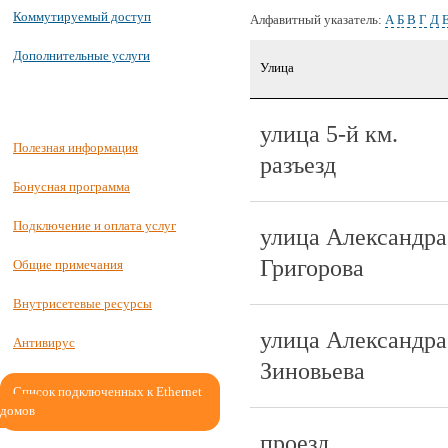
Коммутируемый доступ
Алфавитный указатель:
А
Б
В
Г
Д
Дополнительные услуги
Улица
улица 5-й км.
Полезная информация
разъезд
Бонусная программа
Подключение и оплата услуг
улица Александра
Григорова
Общие примечания
Внутрисетевые ресурсы
улица Александра
Антивирус
Зиновьева
Список подключенных к Ethernet
домов
проезд