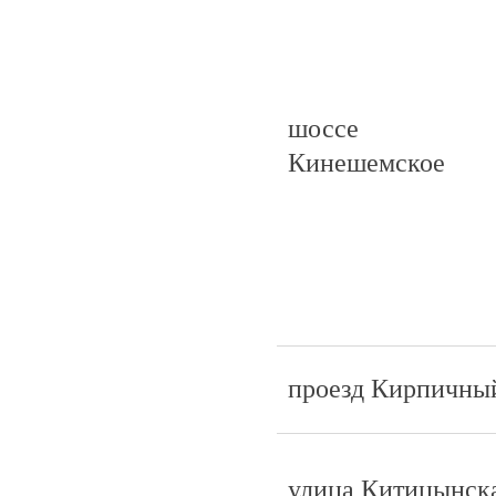
шоссе
Кинешемское
проезд Кирпичны
улица Китицынск