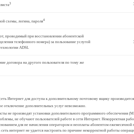
3
листа
4
ой схемы, логина, пароля
от, проводимый при восстановлении абонентской
ыделения телефонного номера) за пользование услугой
технологии ADSL
ие договора на другого пользователя по тому же
еть Интернет для доступа к дополнительному почтовому ящику производится
 отключение дополнительных услуг невозможно.
ты не производят установки дополнительного программного обеспечения (Micro
облемы, не обучают пользователей работе в сети Интернет. Некорректная ра
основанием для не начисления оператором и неоплаты абонентом ежемесячной 
в сеть интернет не удается настроить по причине некорректной работы операц