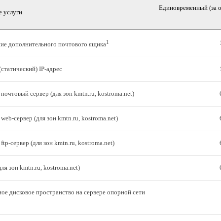
Единовременный (за о
 услуги
1
ие дополнительного почтового ящика
статический) IP-адрес
очтовый сервер (для зон kmtn.ru, kostroma.net)
eb-сервер (для зон kmtn.ru, kostroma.net)
tp-сервер (для зон kmtn.ru, kostroma.net)
ля зон kmtn.ru, kostroma.net)
ое дисковое пространство на сервере опорной сети