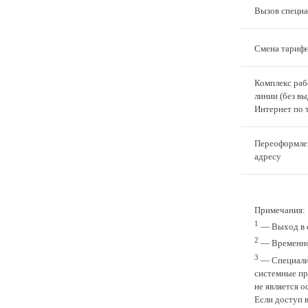
Вызов специа
Смена тарифн
Комплекс раб
линии (без в
Интернет по 
Переоформлен
адресу
Примечания:
1
— Выход в с
2
— Временное
3
— Специалис
системные пр
не является 
Если доступ 