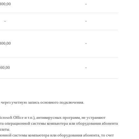
300,00
-
-
-
300,00
-
60,00
-
 через учетную запись основного подключения.
soft Officе и т.п.), антивирусных программ, не устраняют
бота операционной системы компьютера или оборудования абонента
платы.
ионной системы компьютера или оборудования абонента, то счет