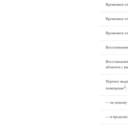
Временное от
Временное от
Временное от
Восстановлен
Восстановлен
абонента с в
Перенос выде
5
помещение
:
— по новому 
— в пределах