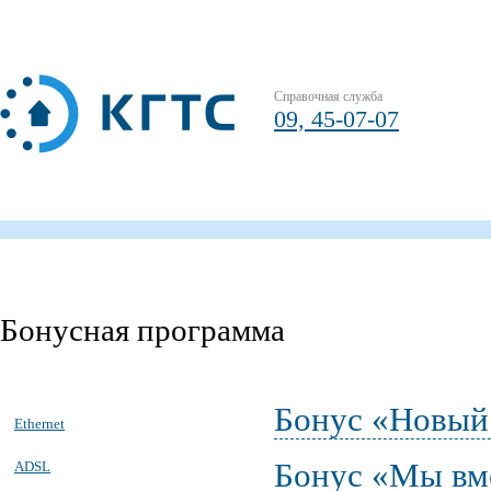
Справочная служба
09, 45-07-07
Бонусная программа
Бонус «Новый 
Ethernet
Бонус «Мы вме
ADSL