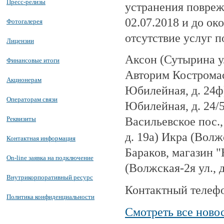
Пресс-релизы
устранения поврежд
02.07.2018 и до о
Фотогалерея
отсутствие услуг 
Лицензии
Аксон (Сутырина ул.
Финансовые итоги
Авторим Костромас
Акционерам
Юбилейная, д. 24ф)
Операторам связи
Юбилейная, д. 24/
Васильевское пос., 
Реквизиты
д. 19а) Икра (Волж
Контактная информация
Бараков, магазин "
On-line заявка на подключение
(Волжская-2я ул., д
Внутрикорпоративный ресурс
Контактный телефон
Политика конфиденциальности
Смотреть все ново