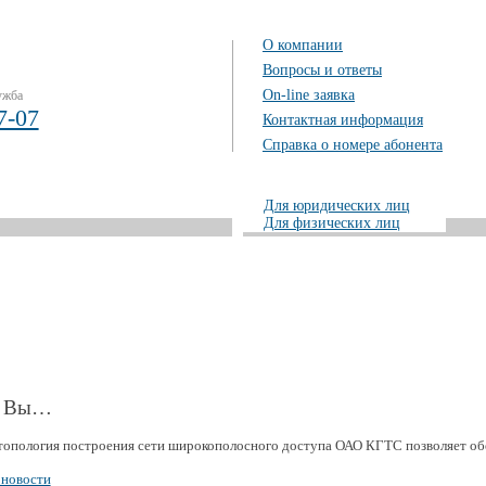
О компании
Вопросы и ответы
On-line заявка
ужба
7-07
Контактная информация
Справка о номере абонента
Для юридических лиц
Для физических лиц
и Вы…
топология построения сети широкополосного доступа ОАО КГТС позволяет обе
 новости